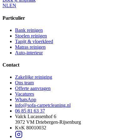
NL
EN
Particulier
Bank reinigen
Stoelen reinigen
Tapijt & vloerkleed
Matras reinigen
Auto-interieur
Contact
Zakelijke reiniging
Ons team
Offerte aanvragen
Vacatures
WhatsApp
info@sofa-carpetcleaning.nl
06 85 81 63 37
Valck Lucassenhof 6
3972 VM
Driebergen-Rijsenburg
KvK
80010032