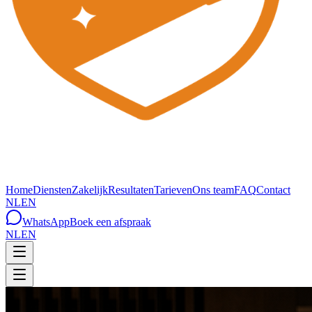
Home
Diensten
Zakelijk
Resultaten
Tarieven
Ons team
FAQ
Contact
NL
EN
WhatsApp
Boek een afspraak
NL
EN