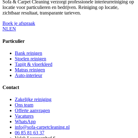
Sofa & Carpet Cleaning verzorgt professionele interieurreiniging op
locatie voor particulieren en bedrijven. Reiniging op locatie,
zichtbaar resultaat, transparante tarieven.
Boek je afspraak
NL
EN
Particulier
Bank reinigen
Stoelen reinigen
Tapijt & vloerkleed
Matras reinigen
Auto-interieur
Contact
Zakelijke reiniging
Ons team
Offerte aanvragen
Vacatures
WhatsApp
info@sofa-carpetcleaning.nl
06 85 81 63 37