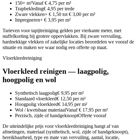
150+ m²
Vanaf € 4,75 per m²
Trapbekleding
€ 4,95 per trede
Zware vlekken
+ € 1,50 tot € 3,00 per m²
Impregneren
+ € 3,95 per m²
Tarieven voor tapijtreiniging gelden per vierkante meter, met
staffelkorting bij grotere oppervlakken. Bij zware vervuiling,
hardnekkige vlekken of zakelijke locaties beoordelen we vooraf de
situatie en maken we waar nodig een offerte op maat.
Vloerkleedreiniging
Vloerkleed reinigen — laagpolig,
hoogpolig en wol
Synthetisch laagpolig
€ 9,95 per m²
Standaard vloerkleed
€ 12,50 per m²
Hoogpolig vloerkleed
€ 14,95 per m²
Wol / kwetsbaar materiaal
Vanaf € 17,95 per m²
Perzisch, zijde of handgeknoopt
Offerte vooraf
De uiteindelijke prijs voor vloerkleedreiniging hangt af van
afmetingen, materiaal (synthetisch, wol, zijde of handgeknoopt),
bereikbaarheid, type en mate van vervuiling, aantal, locatie,