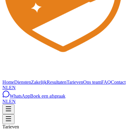
Home
Diensten
Zakelijk
Resultaten
Tarieven
Ons team
FAQ
Contact
NL
EN
WhatsApp
Boek een afspraak
NL
EN
Tarieven