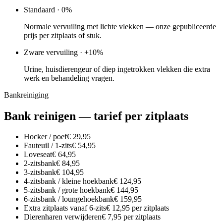
Standaard · 0%
Normale vervuiling met lichte vlekken — onze gepubliceerde
prijs per zitplaats of stuk.
Zware vervuiling · +10%
Urine, huisdierengeur of diep ingetrokken vlekken die extra
werk en behandeling vragen.
Bankreiniging
Bank reinigen — tarief per zitplaats
Hocker / poef
€ 29,95
Fauteuil / 1-zits
€ 54,95
Loveseat
€ 64,95
2-zitsbank
€ 84,95
3-zitsbank
€ 104,95
4-zitsbank / kleine hoekbank
€ 124,95
5-zitsbank / grote hoekbank
€ 144,95
6-zitsbank / loungehoekbank
€ 159,95
Extra zitplaats vanaf 6-zits
€ 12,95 per zitplaats
Dierenharen verwijderen
€ 7,95 per zitplaats