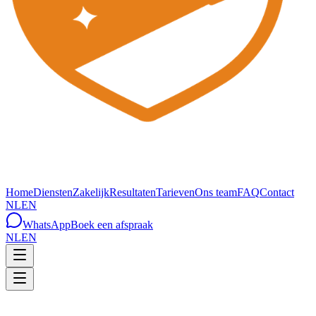
Home
Diensten
Zakelijk
Resultaten
Tarieven
Ons team
FAQ
Contact
NL
EN
WhatsApp
Boek een afspraak
NL
EN